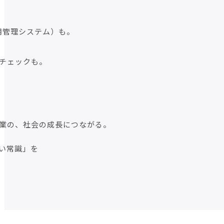
用管理システム）も。
スチェックも。
業の、社会の成長につながる。
しい常識」を