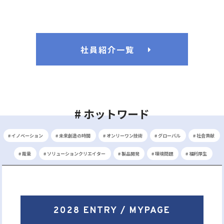
社員紹介一覧
# ホットワード
# イノベーション
# 未来創造の時間
# オンリーワン技術
# グローバル
# 社会貢献
# 裁量
# ソリューションクリエイター
# 製品開発
# 環境問題
# 福利厚生
2028 ENTRY / MYPAGE