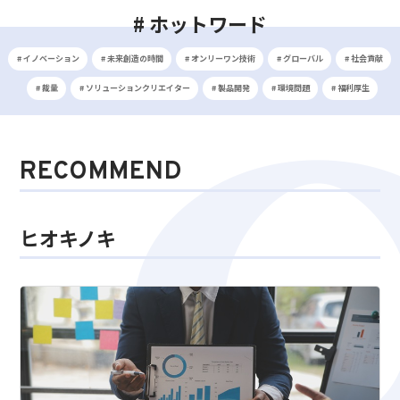
# ホットワード
# イノベーション
# 未来創造の時間
# オンリーワン技術
# グローバル
# 社会貢献
# 裁量
# ソリューションクリエイター
# 製品開発
# 環境問題
# 福利厚生
RECOMMEND
ヒオキノキ