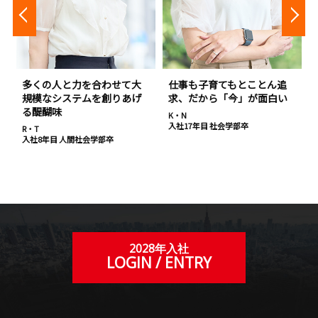
多くの人と力を合わせて大
仕事も子育てもとことん追
規模なシステムを創りあげ
求、だから「今」が面白い
る醍醐味
K・N
入社17年目 社会学部卒
R・T
入社8年目 人間社会学部卒
2028年入社