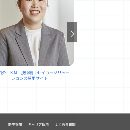
紹介 K.M 技術職｜セイコーソリュー
社員紹介 Y.S 技術職
ションズ採用サイト
ションズ採
新卒採用
キャリア採用
よくある質問