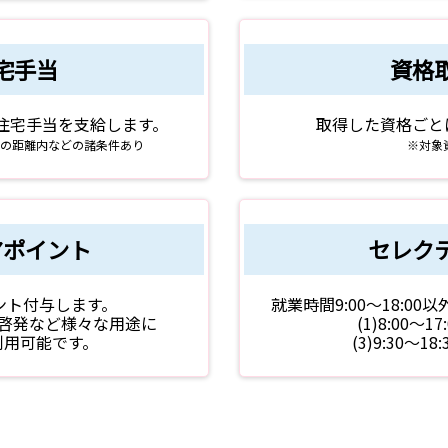
宅手当
資格
の住宅手当を支給します。
取得した資格ごと
定の距離内などの諸条件あり
※対象
アポイント
セレク
ント付与します。
就業時間9:00～18:0
啓発など様々な用途に
(1)8:00～17:
利用可能です。
(3)9:30～18: