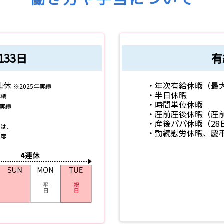
33日
有
連休
・年次有給休暇（最大
※2025年実績
・半日休暇
実績
・時間単位休暇
年実績
・産前産後休暇（産前
・産後パパ休暇（28
は、
・勤続慰労休暇、慶弔
度