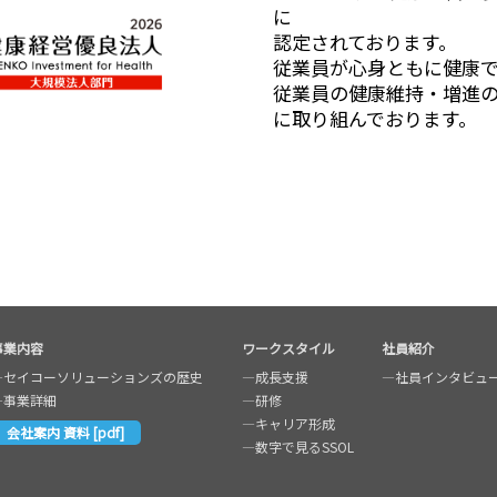
に
認定されております。
従業員が心身ともに健康
従業員の健康維持・増進
に取り組んでおります。
事業内容
ワークスタイル
社員紹介
―
セイコーソリューションズの歴史
―
成長支援
―
社員インタビュ
―
事業詳細
―
研修
―
キャリア形成
会社案内 資料 [pdf]
―
数字で見るSSOL