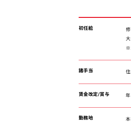
初任給
修
大
※
諸手当
住
賃金改定/賞与
年
勤務地
本