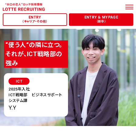
（キャリア・その他）
（新卒）
“使う人”の隣に立つ。
それが、ICT戦略部の
強み
ICT
2025年⼊社
ICT戦略部 ビジネスサポート
システム課
Y.Y