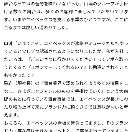
舞台ならではの苦労を味わいながらも、山浦のグループが手掛
ける数々の舞台は、多くのお客様に楽しんでいただいていま
す。いまやエイベックスを支える事業のひとつですが、ここに
至るまでは険しい道のりでした。
山浦
「いまでこそ、エイベックスが演劇やミュージカルもやっ
ていると少しずつ認識されるようになりましたが、私が入社し
たころは、『ごあいさつに行かせてください』ってアポを取ろ
うとすると『スポンサーしてくれるの？』と勘違いされること
も多かったです。
黒岩（現社長）の『舞台業界で認められるよう多くの演目をこ
なし、さまざまなジャンルのものを手掛けていく』という大前
提のもとに行っている舞台事業では、エイベックスが長きにわ
たり積み上げて来たブランド力に頼りきりでは意味がないと考
えます。
もちろん、エイベックスの看板を背負ってますし、そのブラン
ド力・存在感は大きなメリットとして事業を行っています。た