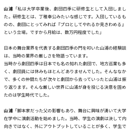
山浦
「私は大学卒業後、劇団四季に研修生として入団しまし
た。研修生とは、丁稚奉公みたいな感じです。入団しているも
のの、劇団にとってみれば『プロとしてやれるか見きわめる』
という立場。ですから月給は、数万円程度でした」
日本の舞台業界を代表する劇団四季の門を叩いた山浦の経験談
は、当時の業界の厳しさを物語っています。
当時から劇団四季は日本でも名の知れた劇団で、地方巡業も多
く、劇団員には休みもほとんどありませんでした。そんななか
で、多くの仲間たちが次々と劇団から去っていったと山浦は振
り返ります。そんな厳しい世界に山浦が身を投じる決意を固め
たのは学生時代でした。
山浦
「脚本家だった父の影響もあり、舞台に興味が湧いて大学
在学中に演劇活動を始めました。当時、学生の演劇は決して内
向きではなく、外にアウトプットしていることが多く、学生で