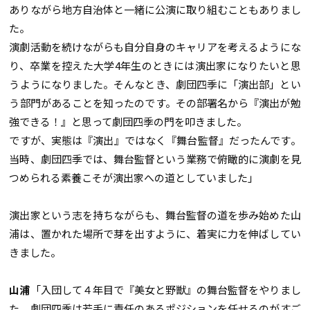
ありながら地方自治体と一緒に公演に取り組むこともありまし
た。
演劇活動を続けながらも自分自身のキャリアを考えるようにな
り、卒業を控えた大学4年生のときには演出家になりたいと思
うようになりました。そんなとき、劇団四季に「演出部」とい
う部門があることを知ったのです。その部署名から『演出が勉
強できる！』と思って劇団四季の門を叩きました。
ですが、実態は『演出』ではなく『舞台監督』だったんです。
当時、劇団四季では、舞台監督という業務で俯瞰的に演劇を見
つめられる素養こそが演出家への道としていました」
演出家という志を持ちながらも、舞台監督の道を歩み始めた山
浦は、置かれた場所で芽を出すように、着実に力を伸ばしてい
きました。
山浦
「入団して４年目で『美女と野獣』の舞台監督をやりまし
た。劇団四季は若手に責任のあるポジションを任せるのがすご