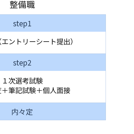
整備職
step1
（エントリーシート提出）
step2
１次選考試験
査＋筆記試験＋個人面接
内々定