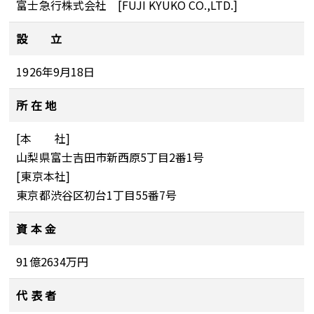
富士急行株式会社 [FUJI KYUKO CO.,LTD.]
設 立
1926年9月18日
所 在 地
[本 社]
山梨県富士吉田市新西原5丁目2番1号
[東京本社]
東京都渋谷区初台1丁目55番7号
資 本 金
91億2634万円
代 表 者