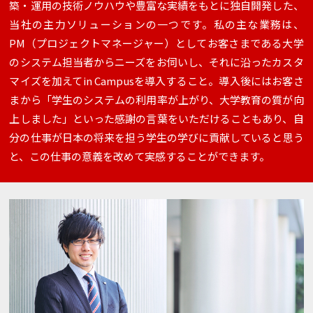
築・運用の技術ノウハウや豊富な実績をもとに独自開発した、
当社の主力ソリューションの一つです。私の主な業務は、
PM（プロジェクトマネージャー）としてお客さまである大学
のシステム担当者からニーズをお伺いし、それに沿ったカスタ
マイズを加えてin Campusを導入すること。導入後にはお客さ
まから「学生のシステムの利用率が上がり、大学教育の質が向
上しました」といった感謝の言葉をいただけることもあり、自
分の仕事が日本の将来を担う学生の学びに貢献していると思う
と、この仕事の意義を改めて実感することができます。