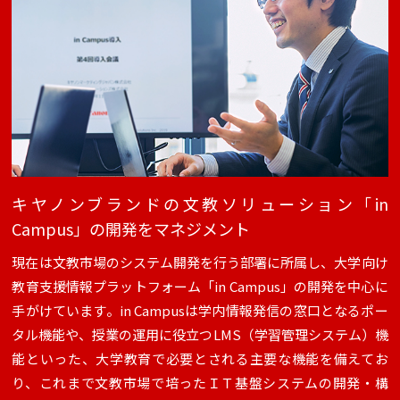
キヤノンブランドの文教ソリューション「in
Campus」の開発をマネジメント
現在は文教市場のシステム開発を行う部署に所属し、大学向け
教育支援情報プラットフォーム「in Campus」の開発を中心に
手がけています。in Campusは学内情報発信の窓口となるポー
タル機能や、授業の運用に役立つLMS（学習管理システム）機
能といった、大学教育で必要とされる主要な機能を備えてお
り、これまで文教市場で培ったＩＴ基盤システムの開発・構