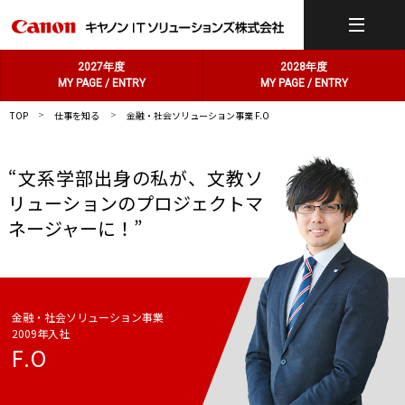
2027年度
2028年度
MY PAGE / ENTRY
MY PAGE / ENTRY
>
>
TOP
仕事を知る
金融・社会ソリューション事業 F.O
“文系学部出身の私が、文教ソ
リューションのプロジェクトマ
ネージャーに！”
金融・社会ソリューション事業
2009年入社
F.O