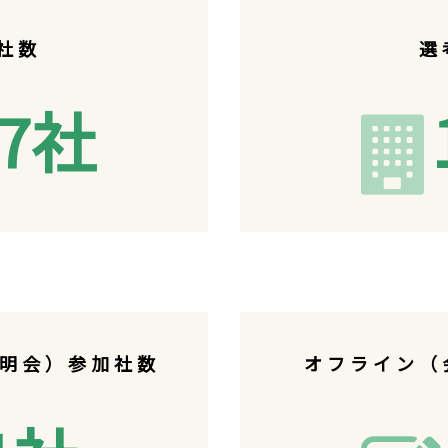
社数
選
.7社
説明会）参加社数
オフライン（