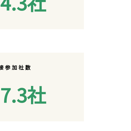
4
.3
社
接参加社数
7.3
社