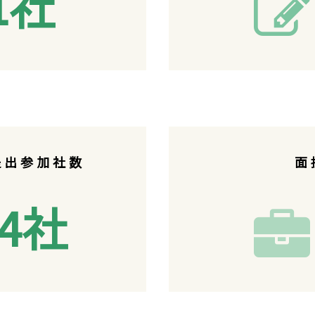
1
社
提出参加社数
面
.4社