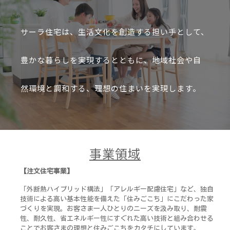
サーラ住宅は、生活文化を創造する担い手として、
豊かな暮らしを実現するとともに、地域社会や自
然環境と調和する、理想の住まいを実現します。
事業領域
【注文住宅事業】
「外断熱ハイブリッド構法」「アレルギー配慮住宅」など、独自
技術による高い基本性能を備えた「住みごこち」にこだわった家
づくりを実現。お客さま一人ひとりのニーズを汲み取り、耐震
性、耐久性、省エネルギー性にすぐれた高い技術と組み合わせる
ことでお客さまの理想と住みごこちをカタチにしています。