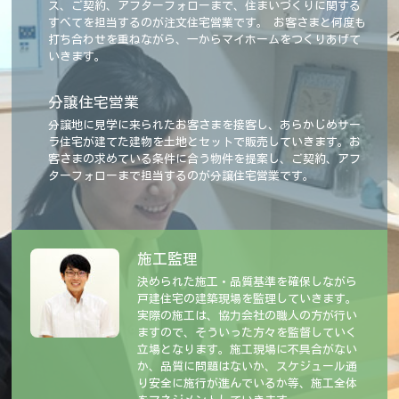
ス、ご契約、アフターフォローまで、住まいづくりに関する
すべてを担当するのが注文住宅営業です。 お客さまと何度も
打ち合わせを重ねながら、一からマイホームをつくりあげて
いきます。
分譲住宅営業
分譲地に見学に来られたお客さまを接客し、あらかじめサー
ラ住宅が建てた建物を土地とセットで販売していきます。お
客さまの求めている条件に合う物件を提案し、ご契約、アフ
ターフォローまで担当するのが分譲住宅営業です。
施工監理
決められた施工・品質基準を確保しながら
戸建住宅の建築現場を監理していきます。
実際の施工は、協力会社の職人の方が行い
ますので、そういった方々を監督していく
立場となります。施工現場に不具合がない
か、品質に問題はないか、スケジュール通
り安全に施行が進んでいるか等、施工全体