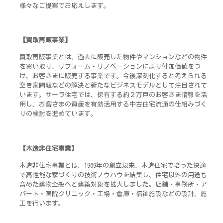
様々なご提案でお応えします。
【買取再販事業】
買取再販事業とは、過去に販売した物件やマンションなどの物件
を買い取り、リフォーム・リノベーションにより付加価値をつ
け、お客さまに販売する事業です。今後深刻化すると考えられる
空き家問題などの解決と新たなビジネスモデルとして注目されて
います。サーラ住宅では、保有する約２万戸のお客さま情報を活
用し、お客さまの資産を有効活用する中古住宅流通の仕組みづく
りの検討を進めています。
【木造非住宅事業】
木造非住宅事業とは、1969年の創立以来、木造住宅で培った快適
で高性能な家づくりの技術ノウハウを結集し、住宅以外の用途も
含めた建物全般へと建築対象を拡大しました。店舗・事務所・ア
パート・医院クリニック・工場・倉庫・福祉施設などの設計、施
工を行います。