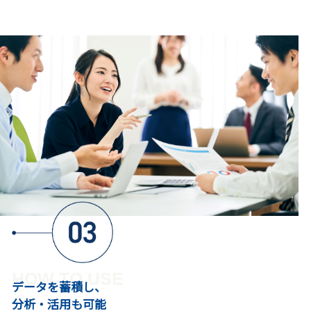
HOW TO USE
データを蓄積し、
分析・活用も可能