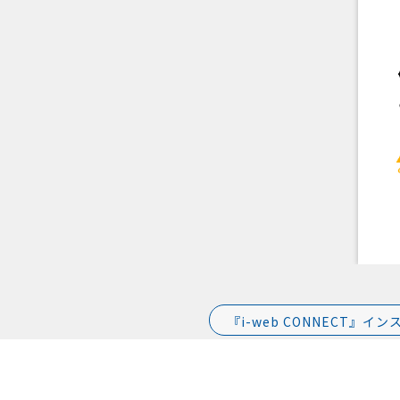
『i-web CONNECT』イン