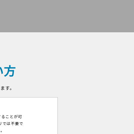
い方
します。
することが可
リでは不要で
い。