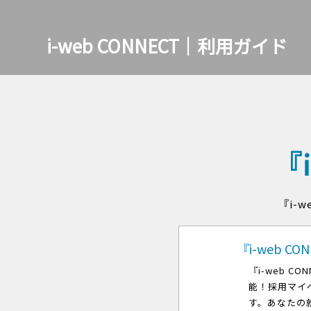
i-web CONNECT｜利用ガイド
『
『i-
『i-web C
『i-web 
能！採用マイ
す。あなたの就