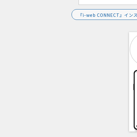
『i-web CONNECT』イン