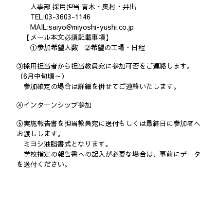
人事部 採用担当 青木・奥村・井出
TEL:03-3603-1146
MAIL:saiyo@miyoshi-yushi.co.jp
【メール本文必須記載事項】
①参加希望人数 ➁希望の工場・日程
③採用担当者から担当教員宛に参加可否をご連絡します。
（6月中旬頃～）
参加確定の場合は詳細を併せてご連絡いたします。
④インターンシップ参加
⑤実施報告書を担当教員宛に送付もしくは最終日に参加者へ
お渡しします。
ミヨシ油脂書式となります。
学校指定の報告書への記入が必要な場合は、事前にデータ
を送付ください。