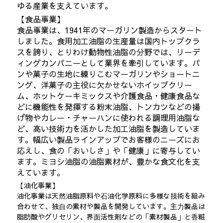
ゆる産業を支えています。
【食品事業】
食品事業は、1941年のマーガリン製造からスタート
しました。食用加工油脂の生産量は国内トップクラ
スを誇り、とりわけ動物性油脂の分野では、リーデ
ィングカンパニーとして業界を牽引しています。パ
ンや菓子の生地に練りこむマーガリンやショートニ
ング、洋菓子の主役に欠かせないホイップクリー
ム、ホットケーキミックスや介護食品・健康食品な
どに機能性を発揮する粉末油脂、トンカツなどの揚
げ物やカレー・チャーハンに使われる調理用油脂な
ど、高い技術力を活かした加工油脂を製造していま
す。幅広い製品ラインアップでお客様のニーズにお
応えし、食の「おいしさ」や「健康」に寄与してい
ます。ミヨシ油脂の油脂素材が、豊かな食文化を支
えています。
【油化事業】
油化事業は天然油脂原料や⽯油化学原料に多様な技術を組み
合わせて、独⾃の素材や製品を開発しています。主⼒製品は
脂肪酸やグリセリン、界⾯活性剤などの「素材製品」と⾹粧