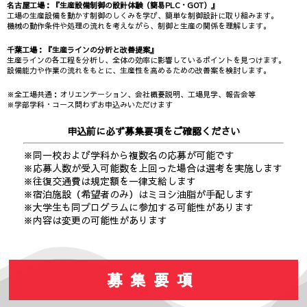
名古屋工場：『生産設備制御の設計体験（簡易PLC・GOT）』
工場の生産設備を動かす制御のしくみを学び、簡単な制御設計に取り組みます。
機械の動作条件や処理の流れを考えながら、制御と生産の関係を理解します。
千葉工場：『生産ラインの分析と改善提案』
生産ラインの各工程を分析し、全体の効率に影響しているポイントを見つけます。
設備能力や作業の流れをもとに、生産性を高めるための改善案を検討します。
※全工場共通：オリエンテーション、会社概要説明、工場見学、報告会等
※学部学科・コース問わずお申込みいただけます
申込前に必ず
募集要項
をご確認ください
※同一校および学科から複数名の応募が可能です
※応募人数が受入可能数を上回った場合は選考を実施します
※往復交通費は規定額を一律支給します
※宿泊施設（希望者のみ）はミヨシ油脂が手配します
※大学生も同プログラムに参加する可能性があります
※内容は変更の可能性があります
募集要項