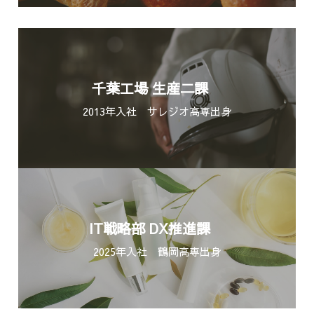
千葉工場 生産二課
2013年入社 サレジオ高専出身
IT戦略部 DX推進課
2025年入社 鶴岡高専出身