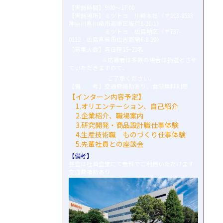
【実施時間】9:00～17:00
【実施場所】ミツトヨ 川崎本社（〒213-8533
神奈川県川崎市高津区坂戸1-20-1）
ミツトヨ 広島地区（〒737-
0112 広島県呉市広古新開6-8-20）
【募集人数】各日程15~20名
※応募者は多数の場合は抽選とさせ
ていただきますので、
ご了承ください。
【備 考】交通費補助あり、食堂無料利用
【インターン内容予定】
1.オリエンテーション、自己紹介
2.企業紹介、職場案内
3.研究開発・商品設計職仕事体験
4.生産技術職 ものづくり仕事体験
5.先輩社員との座談会
【備考】
昼食は社員食堂にて無料でご利用いただけます
交通費補助あり