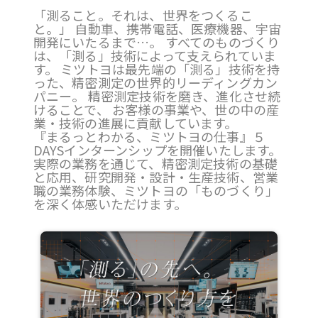
「測ること。それは、世界をつくるこ
と。」 自動車、携帯電話、医療機器、宇宙
開発にいたるまで…。
すべてのものづくり
は、「測る」技術によって支えられていま
す。 ミツトヨは最先端の「測る」技術を持
った、精密測定の世界的リーディングカン
パニー。 精密測定技術を磨き、進化させ続
けることで、 お客様の事業や、世の中の産
業・技術の進展に貢献しています。
『まるっとわかる、ミツトヨの仕事』５
DAYSインターンシップを開催いたします。
実際の業務を通じて、
精密測定技術の基礎
と応用、研究開発・設計・生産技術、営業
職の業務体験、ミツトヨの「ものづくり」
を深く体感いただけます。