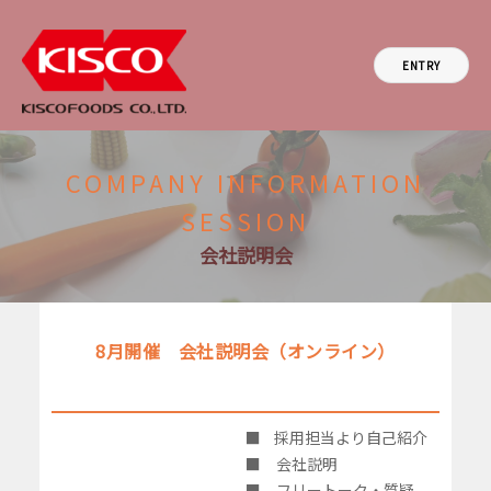
ENTRY
COMPANY INFORMATION
SESSION
会社説明会
8
月開催 会社説明会（オンライン）
■ 採用担当より自己紹介
■ 会社説明
■ フリートーク・質疑