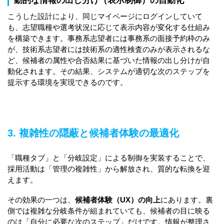
動的な情報の出し分け（表示制御）の自動化
こうした設計により、同じマイページにログインしていて
も、志望職種や選考状況に応じて表示内容が変化する仕組み
を構築できます。事務系志望者には事務系の面接予約枠のみ
が、技術系志望者には技術系の適性検査のみが表示されるな
ど、候補者の属性や合否結果に基づいた情報の出し分けが自
動化されます。その結果、システムが適切な次のステップを
提示する環境を実現できるのです。
3. 複雑性の隠蔽と候補者体験の最適化
「職種タブ」と「分岐設定」による制御を実装することで、
採用活動は「管理の複雑性」から解放され、質的な転換を迎
えます。
その効果の一つは、
候補者体験（UX）の向上
にあります。裏
側では複雑な分岐条件が組まれていても、候補者の目に映る
のは「自分に必要な次のステップ」だけです。情報が整理さ