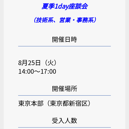
夏季1day座談会
（技術系、営業・事務系）
開催日時
8月25日（火）
14:00～17:00
開催場所
東京本部（東京都新宿区）
受入人数