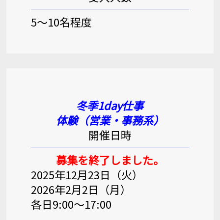
5～10名程度
冬季1day仕事
体験（営業・事務系）
開催日時
募集を終了しました。
2025年12月23日（火）
2026年2月2日（月）
各日9:00～17:00