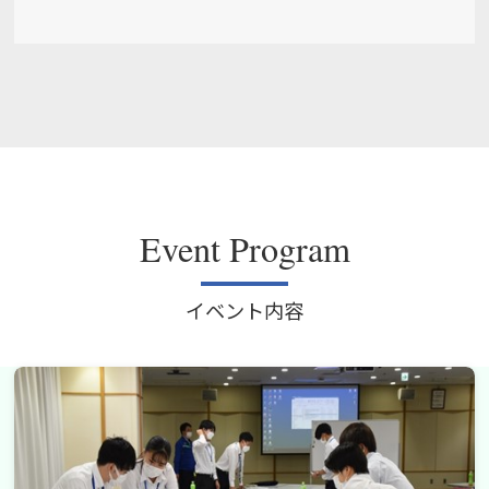
Event Program
イベント内容