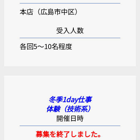
本店（広島市中区）
受入人数
各回5～10名程度
冬季1day仕事
体験（技術系）
開催日時
募集を終了しました。