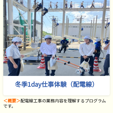
冬季1day仕事体験（配電線）
＜概要＞
配電線工事の業務内容を理解するプログラム
です。