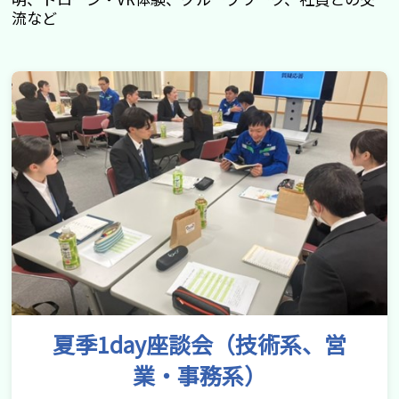
流など
夏季1day座談会（技術系、営
業・事務系）