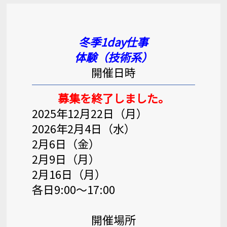
冬季1day仕事
体験（技術系）
開催日時
募集を終了しました。
2025年12月22日（月）
2026年2月4日（水）
2月6日（金）
2月9日（月）
2月16日（月）
各日9:00～17:00
開催場所