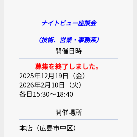
ナイトビュー座談会
（技術、営業・事務系）
開催日時
募集を終了しました。
2025年12月19日（金）
2026年2月10日（火）
各日15:30～18:40
開催場所
本店（広島市中区）