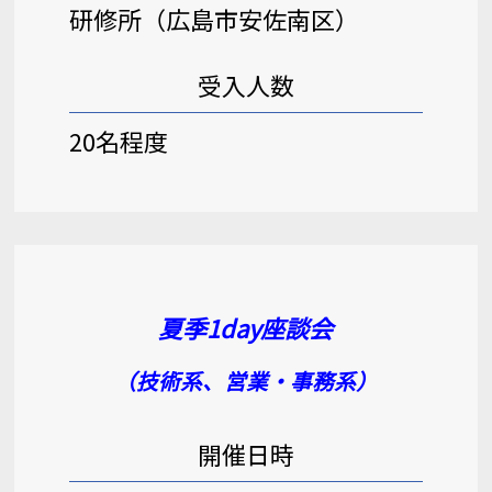
研修所（広島市安佐南区）
受入人数
20名程度
夏季1day座談会
（技術系、営業・事務系）
開催日時