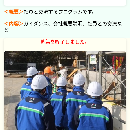
＜概要＞
社員と交流するプログラムです。
＜内容＞
ガイダンス、会社概要説明、社員との交流な
ど
募集を終了しました。