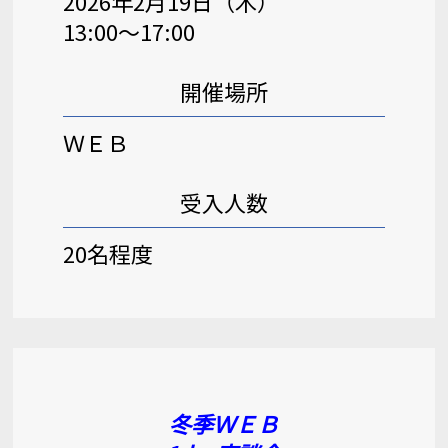
2026年2月19日（木）
13:00～17:00
開催場所
ＷＥＢ
受入人数
20名程度
冬季ＷＥＢ