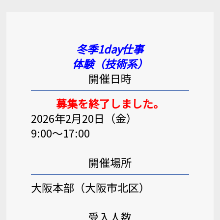
冬季1day仕事
体験（技術系）
開催日時
募集を終了しました。
2026年2月20日（金）
9:00～17:00
開催場所
大阪本部（大阪市北区）
受入人数