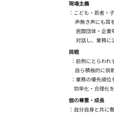
現場主義
：こども・若者・子
声無き声にも耳を傾
民間団体・企業等
対話し、業務に活
挑戦
：前例にとらわれず
自ら積極的に挑戦す
：業務の優先順位を
効率化・合理化を進
個の尊重・成長
：自分自身と共に働