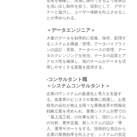
全体を俯瞰し、快適に操作できるよう改善点
を洗い出し制作を担う。役割として、デザイ
ナーと協力し、ユーザー体験を向上させるこ
とが求められる。
＜データエンジニア＞
大量のデータを効率的に収集、保存、処理す
るシステムを構築・管理。データパイプライ
ンの設計・実装、データベースの管理、デー
タのクレンジングを担当。データの品質とア
クセス性を確保し、他のチームがデータを活
用しやすくする基盤を提供する。
-コンサルタント職
＜システムコンサルタント＞
企業のITシステムの最適化と導入を支援す
る。各業界のビジネスや業務に精通し、お客
様先の会社が抱える様々な業務改革や情報化
戦略立案を求められ、業務システム分野での
「最上流工程」の仕事を担う。現行システム
の分析、要件定義、新システムの設計・導
入、運用サポートをする。技術的な視点から
企業の業務効率を向上させ、システムの安定