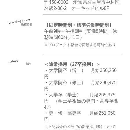
〒450-0002 愛知県名古屋市中村区
名駅2-38-2 オーキッドビル8F
【固定時間制・標準労働時間制】
午前9時～午後6時（実働8時間・休
憩時間60分／1日）
※プロジェクト都合で変動する可能性あり
＜通常採用（27卒採用）＞
・大学院卒（博士） 月給350,250
円
・大学院卒（修士） 月給290,475
円
・大学卒（学士） 月給265,375
円 （学士卒相当の専門・高専卒含
む）
・専・短・高専卒 月給251,050
円
※上記以外の区分での新卒採用者について