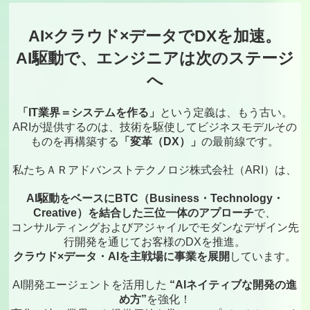
AI×クラウド×データでDXを加速。
AI駆動で、エンジニアは次のステージ
へ
「IT業界＝システムを作る」
という定義は、もう古い。
ARIが提供するのは、技術を駆使してビジネスモデルその
ものを再構築する
「変革（DX）」
の最前線です。
私たちＡＲアドバンストテクノロジ株式会社（ARI）は、
AI駆動をベースにBTC（Business・Technology・
Creative）を結合した三位一体のアプローチ
で、
コンサルティングおよびアジャイルでモダンなデザイン先
行開発を通じてお客様のDXを推進。
クラウド×データ・AIを主戦場に事業を展開
しています。
AI開発エージェントを活用した
“AIネイティブな開発の進
め方”
を強化！